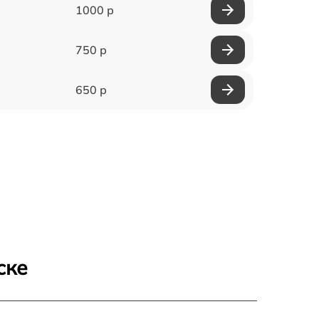
1000 р
750 р
650 р
ске