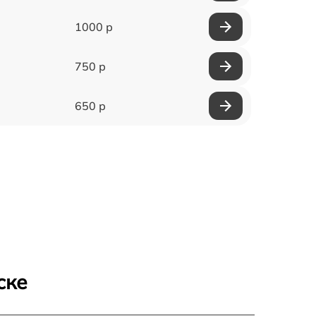
1000 р
750 р
650 р
ске