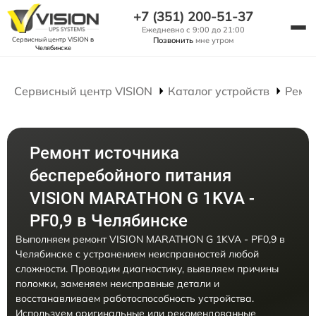
+7 (351) 200-51-37
Ежедневно с 9:00 до 21:00
Сервисный центр VISION
в
Позвонить
мне утром
Челябинске
Сервисный центр VISION
Каталог устройств
Ремо
Ремонт источника
бесперебойного питания
VISION MARATHON G 1KVA -
PF0,9 в Челябинске
Выполняем ремонт VISION MARATHON G 1KVA - PF0,9 в
Челябинске с устранением неисправностей любой
сложности. Проводим диагностику, выявляем причины
поломки, заменяем неисправные детали и
восстанавливаем работоспособность устройства.
Используем оригинальные или рекомендованные