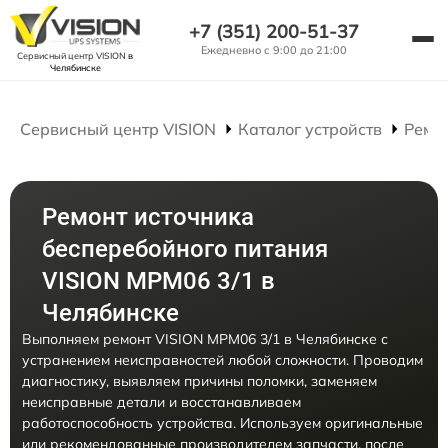
+7 (351) 200-51-37
Ежедневно с 9:00 до 21:00
Сервисный центр VISION
в
Челябинске
Сервисный центр VISION
Каталог устройств
Ремо
Ремонт источника
бесперебойного питания
VISION MPM06 3/1 в
Челябинске
Выполняем ремонт VISION MPM06 3/1 в Челябинске с
устранением неисправностей любой сложности. Проводим
диагностику, выявляем причины поломки, заменяем
неисправные детали и восстанавливаем
работоспособность устройства. Используем оригинальные
или рекомендованные производителем запчасти, после