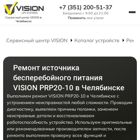
+7 (351) 200-51-37
Ежедневно с 9:00 до 21:00
Сервисный центр VISION
в
Позвонить
мне утром
Челябинске
Сервисный центр VISION
Каталог устройств
Ремо
Ремонт источника
бесперебойного питания
VISION PRP20-10 в Челябинске
Выполняем ремонт VISION PRP20-10 в Челябинске с
устранением неисправностей любой сложности. Проводим
диагностику, выявляем причины поломки, заменяем
неисправные детали и восстанавливаем
работоспособность устройства. Используем оригинальные
или рекомендованные производителем запчасти, после
ремонта выполняем проверку всех функций и