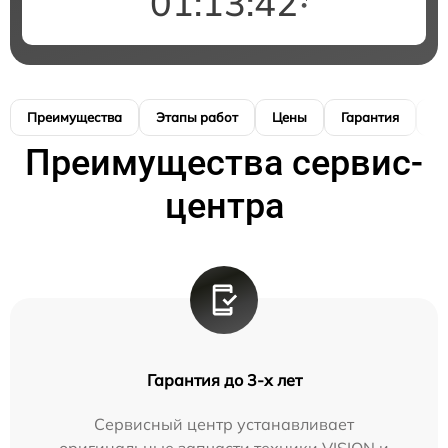
01:13:41
Преимущества
Этапы работ
Цены
Гарантия
М
Преимущества сервис-
центра
Гарантия до 3-х лет
Сервисный центр устанавливает
оригинальные запчасти техники VISION и