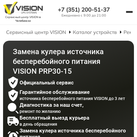
+7 (351) 200-51-37
Ежедневно с 9:00 до 21:00
Сервисный центр VISION
в
Челябинске
Сервисный центр VISION
Каталог устройств
Ремо
Замена кулера источника
бесперебойного питания
VISION PRP30-15
Официальный сервис
Гарантийное обслуживание
источника бесперебойного питания VISION до 3 лет
Диагностика за наш счет,
ремонт по желанию
Бесплатный выезд курьера
в день обращения
Замена кулера источника бесперебойного
питания