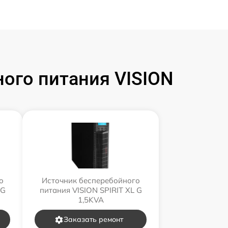
ого питания VISION
о
Источник бесперебойного
 G
питания VISION SPIRIT XL G
1,5KVA
Заказать ремонт