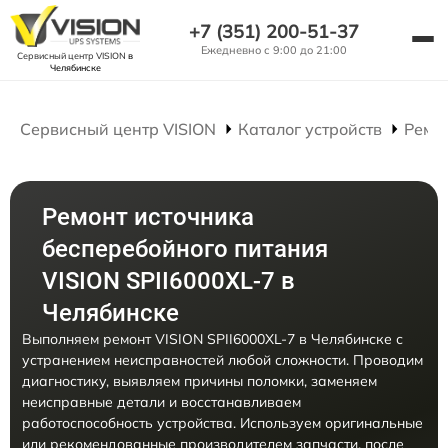
+7 (351) 200-51-37
Ежедневно с 9:00 до 21:00
Сервисный центр VISION
в
Челябинске
Сервисный центр VISION
Каталог устройств
Ремо
Ремонт источника
бесперебойного питания
VISION SPII6000XL-7 в
Челябинске
Выполняем ремонт VISION SPII6000XL-7 в Челябинске с
устранением неисправностей любой сложности. Проводим
диагностику, выявляем причины поломки, заменяем
неисправные детали и восстанавливаем
работоспособность устройства. Используем оригинальные
или рекомендованные производителем запчасти, после