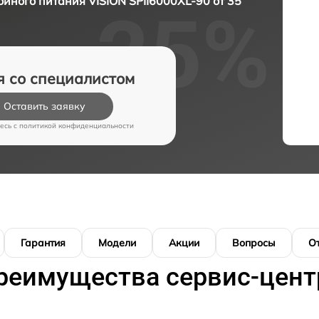
йного питания VISION SPII6000XL-90 от 35
я со специалистом
Оставить заявку
есь c
политикой конфиденциальности
Гарантия
Модели
Акции
Вопросы
О
реимущества сервис-цент