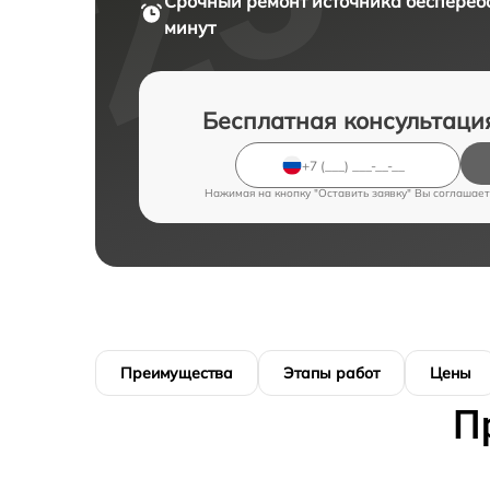
Срочный ремонт
источника бесперебо
минут
Бесплатная консультаци
Нажимая на кнопку "Оставить заявку" Вы соглашает
Преимущества
Этапы работ
Цены
П