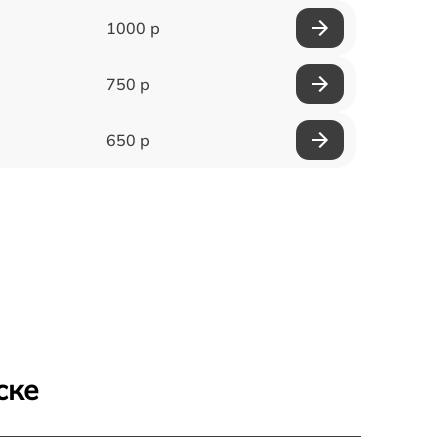
1000 р
750 р
650 р
ске