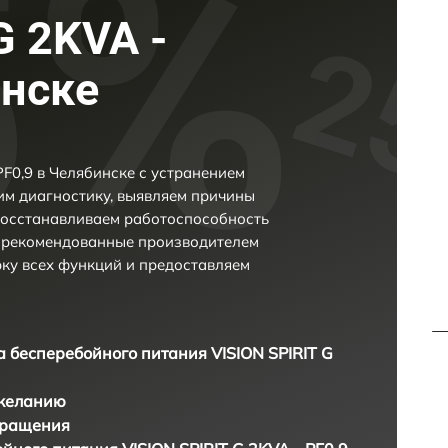
G 2KVA -
инске
PF0,9 в Челябинске с устранением
м диагностику, выявляем причины
восстанавливаем работоспособность
и рекомендованные производителем
рку всех функций и предоставляем
а бесперебойного питания VISION SPIRIT G
 желанию
бращения