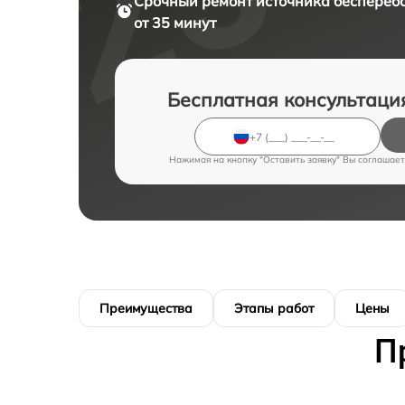
Срочный ремонт
источника бесперебо
от 35 минут
Бесплатная консультаци
Нажимая на кнопку "Оставить заявку" Вы соглашает
Преимущества
Этапы работ
Цены
П