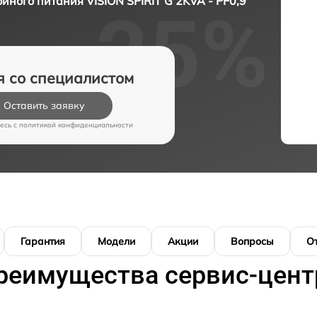
йного питания VISION SPIRIT G 2KVA - PF0,9
я со специалистом
Оставить заявку
есь c
политикой конфиденциальности
Гарантия
Модели
Акции
Вопросы
О
реимущества сервис-цент