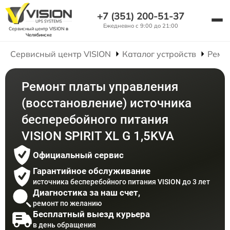
+7 (351) 200-51-37
Ежедневно с 9:00 до 21:00
Сервисный центр VISION
в
Челябинске
Сервисный центр VISION
Каталог устройств
Ремо
Ремонт платы управления
(восстановление) источника
бесперебойного питания
VISION SPIRIT XL G 1,5KVA
Официальный сервис
Гарантийное обслуживание
источника бесперебойного питания VISION до 3 лет
Диагностика за наш счет,
ремонт по желанию
Бесплатный выезд курьера
в день обращения