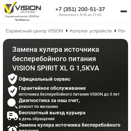
+7 (351) 200-51-37
Ежедневно с 9:00 до 21:00
Сервисный центр VISION
в
Челябинске
Сервисный центр VISION
Каталог устройств
Ремо
Замена кулера источника
бесперебойного питания
VISION SPIRIT XL G 1,5KVA
Официальный сервис
Гарантийное обслуживание
источника бесперебойного питания VISION до 3 лет
Диагностика за наш счет,
ремонт по желанию
Бесплатный выезд курьера
в день обращения
Замена кулера источника бесперебойного
питания